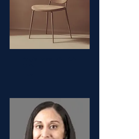
Angie Tyree, RN, BSN,
CPN
Title