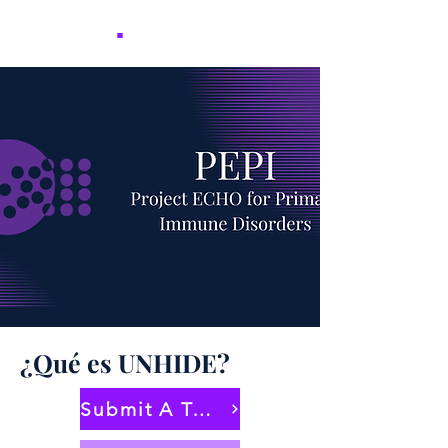
NICER
.
¿Qué es UNHIDE?
Submit A Topic