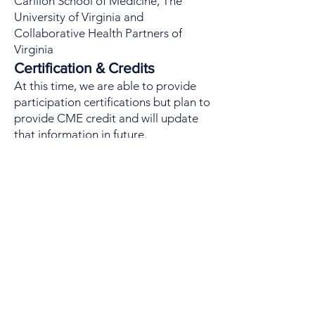
Carilion School of Medicine, The
University of Virginia and
Collaborative Health Partners of
Virginia
Certification & Credits
At this time, we are able to provide
participation certifications but plan to
provide CME credit and will update
that information in future.
Contact Information
Please reach out to us at
infoechopi@gmail.com
Upcoming Sessions
Every 6 month on 4th Tuesday
Tuesday, October 28th 12:30
pm - 01:15 pm EDT