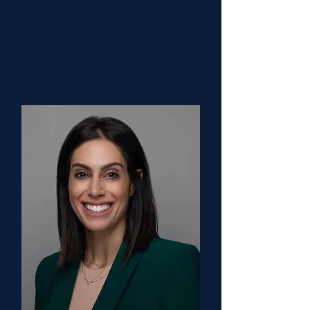
Doctor en Filosofía Xiao
Peng
Montefiore Einstein