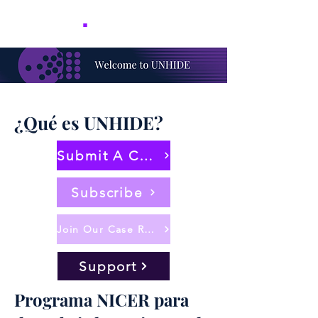
NICER
.
¿Qué es UNHIDE?
Submit A Case
Subscribe
Join Our Case Reviewers
Support
Programa NICER para