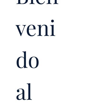
veni
do 
al 