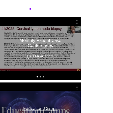
NICER
.
Monthly Patient Case
Conferences
Mirar ahora
Education Camps