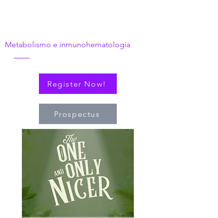
inmunológico
hambriento
Metabolismo e inmunohematología
Register Now!
Prospectus