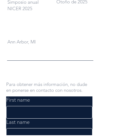
Otoño de 2025
Simposio anual
NICER 2025
Dónde
Ann Arbor, MI
Contáctenos
Para obtener más información, no dude
en ponerse en contacto con nosotros.
First name
Last name