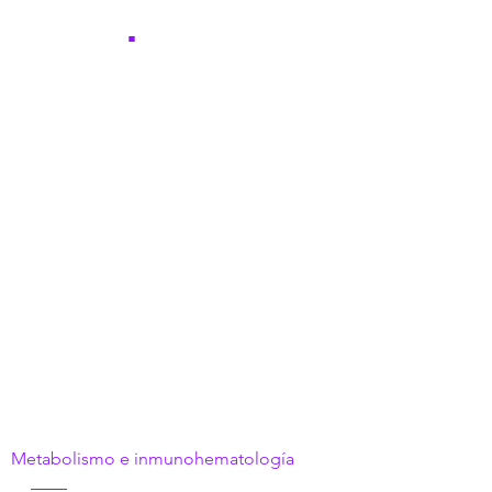
NICER
.
El sistema
inmunológico
hambriento
Metabolismo e inmunohematología